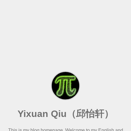
Yixuan Qiu（邱怡轩）
This is my blog homepage. Welcome to my
English
and